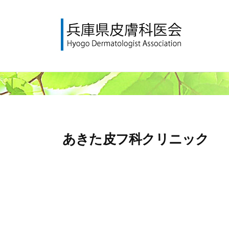
コ
庫
ン
県
テ
皮
ン
膚
兵
H
ツ
科
y
庫
へ
医
o
県
会
ス
g
皮
キ
o
膚
ッ
D
あきた皮フ科クリニック
プ
科
e
医
r
会
m
a
t
o