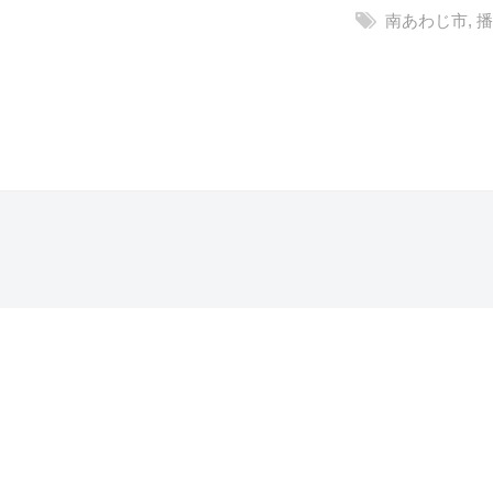
南あわじ市
,
l
o
g
i
投
s
稿
t
ナ
A
ビ
s
ゲ
s
ー
o
シ
c
ョ
i
a
ン
t
i