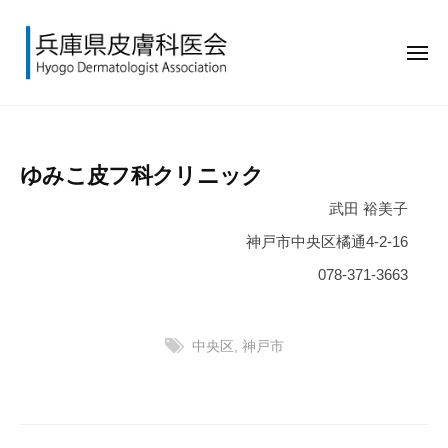
兵
ー
コ
庫
ン
県
メ
テ
皮
ニ
ュ
ン
膚
兵
H
ー
科
ツ
庫
y
医
へ
o
県
会
ゆみこ皮フ科クリニック
ス
g
皮
キ
o
武田 裕美子
膚
ッ
D
科
神戸市中央区橘通4-2-16
e
プ
医
078-371-3663
r
会
m
a
中央区
,
神戸市
t
o
l
投
o