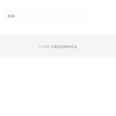
稿
g
i
ナ
検
s
ビ
索:
t
ゲ
A
ー
s
シ
s
ョ
© 2026
兵庫県皮膚科医会
o
ン
c
i
a
t
i
o
n