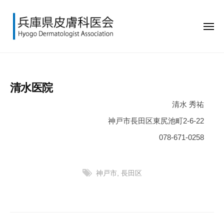
兵
ー
コ
庫
ン
県
メ
テ
皮
ニ
ュ
ン
膚
兵
H
ー
科
ツ
庫
y
医
へ
o
県
会
清水医院
ス
g
皮
キ
o
清水 秀祐
膚
ッ
D
科
神戸市長田区東尻池町2-6-22
e
プ
医
078-671-0258
r
会
m
a
神戸市
,
長田区
t
o
l
投
o