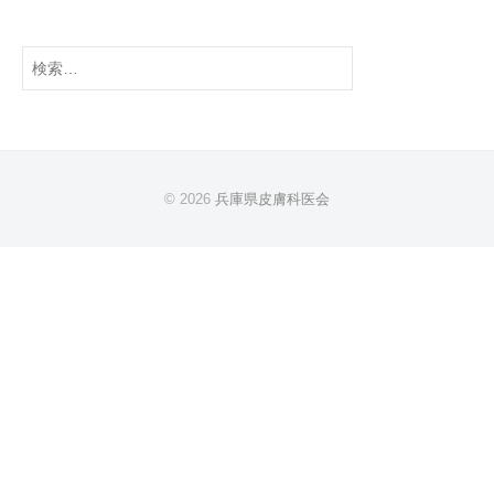
稿
g
i
ナ
検
s
ビ
索:
t
ゲ
A
ー
s
シ
s
ョ
© 2026
兵庫県皮膚科医会
o
ン
c
i
a
t
i
o
n