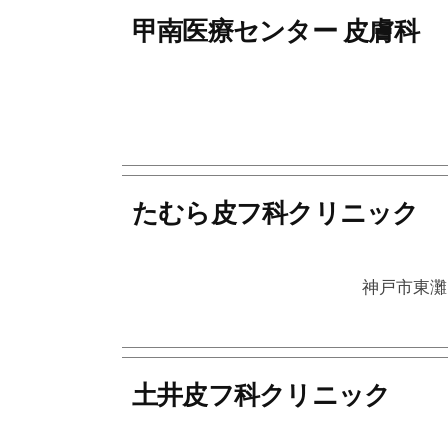
l
甲南医療センター 皮膚科
o
g
i
s
t
A
たむら皮フ科クリニック
s
s
o
神戸市東灘
c
i
a
土井皮フ科クリニック
t
i