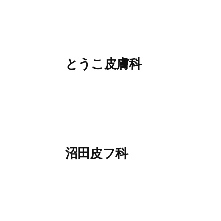
o
n
とうこ皮膚科
沼田皮フ科