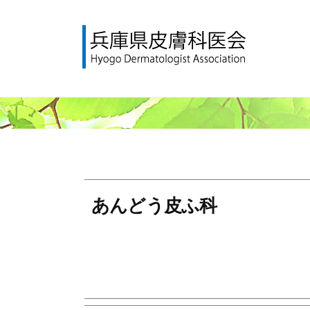
コ
庫
ン
県
テ
皮
ン
膚
兵
H
ツ
科
y
庫
へ
医
o
県
会
ス
g
皮
キ
o
膚
ッ
D
プ
科
あんどう皮ふ科
e
医
r
会
m
a
t
o