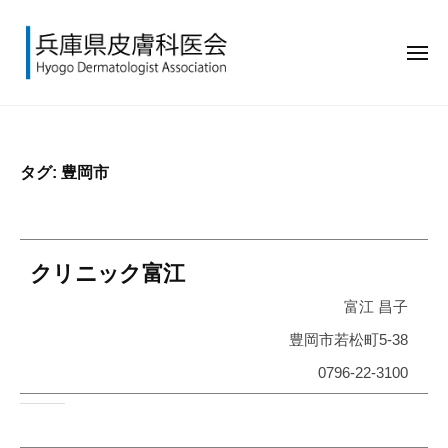
兵
ー
コ
庫
ン
県
メ
テ
皮
ニ
ュ
ン
膚
兵
H
ー
科
ツ
庫
y
医
へ
o
県
会
タグ:
豊岡市
ス
g
皮
キ
o
膚
ッ
D
科
e
プ
クリニック富江
医
r
会
m
富江 昌子
a
豊岡市若松町5‐38
t
0796-22-3100
o
l
o