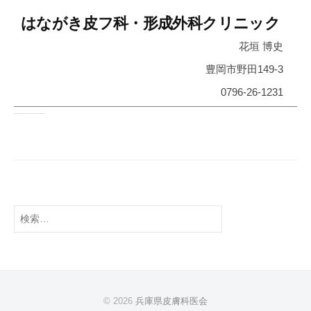
g
はながき皮フ科・形成外科クリニック
i
s
花垣 博史
t
豊岡市野田149‐3
A
s
0796-26-1231
s
o
c
i
a
t
i
検
索:
o
n
© 2026
兵庫県皮膚科医会